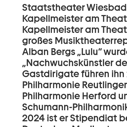
Staatstheater Wiesbaden
Kapellmeister am Theat
Kapellmeister am Theate
großes Musiktheaterreper
Alban Bergs „Lulu“ wurd
„Nachwuchskünstler des
Gastdirigate führen ih
Philharmonie Reutlinge
Philharmonie Herford u
Schumann-Philharmonike
2024 ist er Stipendiat 