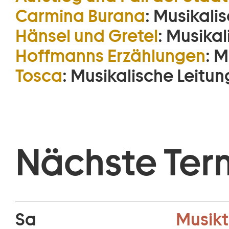
Carmina Burana
:
Musikalis
Hänsel und Gretel
:
Musikal
Hoffmanns Erzählungen
:
M
Tosca
:
Musikalische Leitun
Nächste Ter
Sa
Musikt