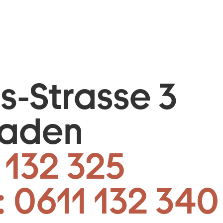
is-Strasse 3
baden
 132 325
:
0611 132 340