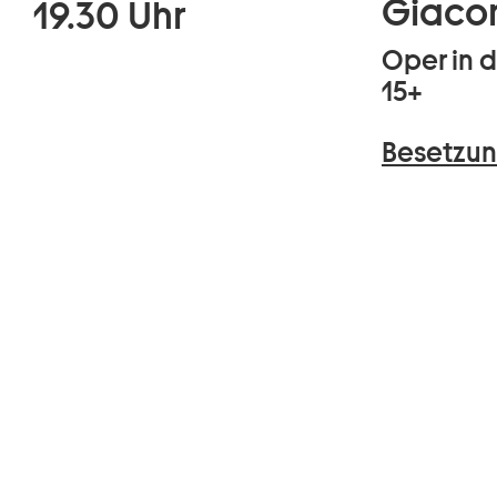
Giaco
19.30 Uhr
Oper in d
15+
Besetzun