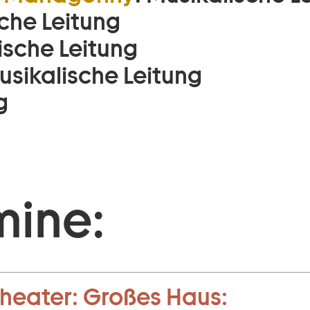
che Leitung
ische Leitung
usikalische Leitung
g
mine:
heater:
Großes Haus: