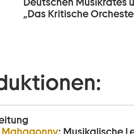
Deutschen Musikrates u
„Das Kritische Orchester“
duktionen:
eitung
dt Mahagonny
:
Musikalische L