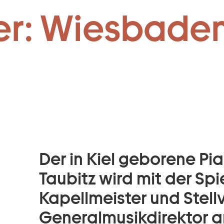
ter & Stellv. 
Zum Footer springen
er: Wiesbaden
Der in Kiel geborene Pia
Taubitz wird mit der Spi
Kapellmeister und Stell
Generalmusikdirektor 