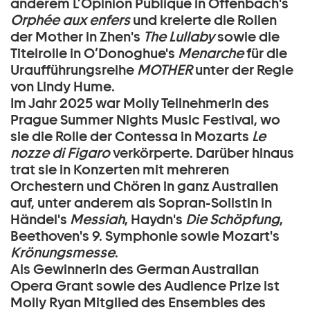
anderem L’Opinion Publique in Offenbach's
Orphée aux enfers
und kreierte die Rollen
der Mother in Zhen's
The Lullaby
sowie die
Titelrolle in O’Donoghue's
Menarche
für die
Uraufführungsreihe
MOTHER
unter der Regie
von Lindy Hume.
Im Jahr 2025 war Molly Teilnehmerin des
Prague Summer Nights Music Festival, wo
sie die Rolle der Contessa in Mozarts
Le
nozze di Figaro
verkörperte. Darüber hinaus
trat sie in Konzerten mit mehreren
Orchestern und Chören in ganz Australien
auf, unter anderem als Sopran-Solistin in
Händel's
Messiah
, Haydn's
Die Schöpfung
,
Beethoven's 9. Symphonie sowie Mozart's
Krönungsmesse
.
Als Gewinnerin des German Australian
Opera Grant sowie des Audience Prize ist
Molly Ryan Mitglied des Ensembles des