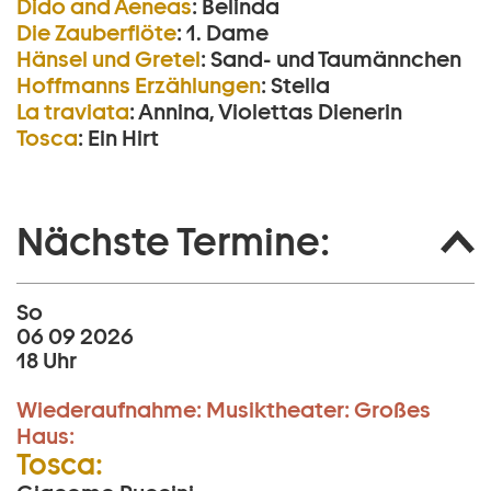
Dido and Aeneas
:
Belinda
Die Zauberflöte
:
1. Dame
Hänsel und Gretel
:
Sand- und Taumännchen
Hoffmanns Erzählungen
:
Stella
La traviata
:
Annina, Violettas Dienerin
Tosca
:
Ein Hirt
Nächste Termine:
So
06 09 2026
18 Uhr
Wiederaufnahme:
Musiktheater:
Großes
Haus:
Tosca: