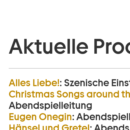
Aktuelle Pro
Alles Liebe!
:
Szenische Ein
Christmas Songs around t
Abendspielleitung
Eugen Onegin
:
Abendspiel
Hänsel und Gretel
:
Abendsp