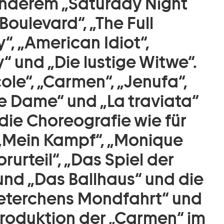
anderem „Saturday Night
 Boulevard“, „The Full
, „American Idiot“,
“ und „Die lustige Witwe“.
ole“, „Carmen“, „Jenufa“,
ue Dame“ und „La traviata“
die Choreografie wie für
„Mein Kampf“, „Monique
orurteil“, „Das Spiel der
 und „Das Ballhaus“ und die
terchens Mondfahrt“ und
produktion der „Carmen“ im