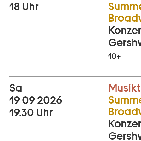
Summe
18 Uhr
Broadw
Konzer
Gershw
10+
Sa
Musikt
Summe
19 09 2026
Broadw
19.30 Uhr
Konzer
Gershw