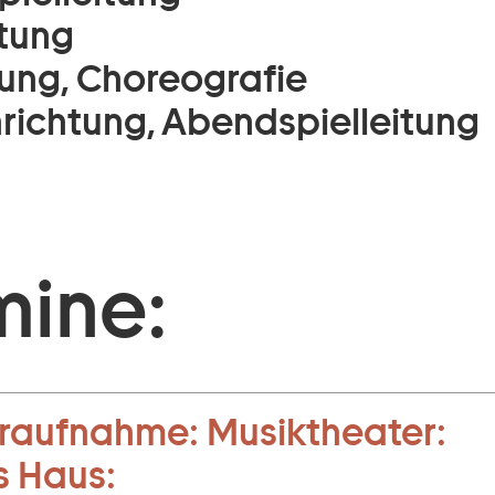
tung
ung, Choreografie
nrichtung, Abendspielleitung
mine:
raufnahme:
Musiktheater:
s Haus: