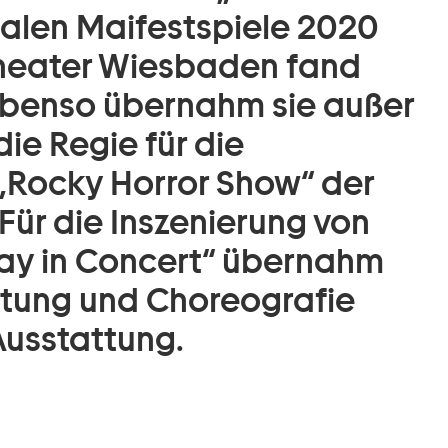
alen Maifestspiele 2020
heater Wiesbaden fand
. Ebenso übernahm sie außer
ie Regie für die
 „Rocky Horror Show“ der
ür die Inszenierung von
y in Concert“ übernahm
chtung und Choreografie
Ausstattung.