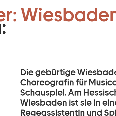
e:
Zum Footer springen
er: Wiesbaden
:
Die gebürtige Wiesbade
Choreografin für Musica
Schauspiel. Am Hessisc
Wiesbaden ist sie in ei
Regeassistentin und Spi