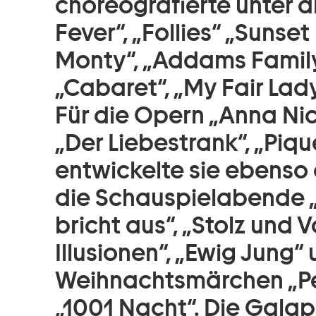
choreografierte unter 
Fever“, „Follies“ „Sunset
Monty“, „Addams Family“
„Cabaret“, „My Fair Lady
Für die Opern „Anna Nic
„Der Liebestrank“, „Piq
entwickelte sie ebenso 
die Schauspielabende 
bricht aus“, „Stolz und V
Illusionen“, „Ewig Jung“
Weihnachtsmärchen „Pe
„1001 Nacht“. Die Gala