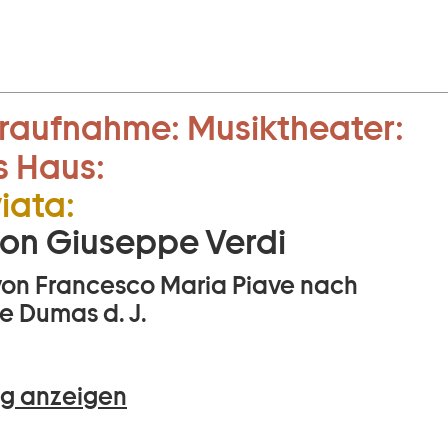
raufnahme:
Musiktheater:
s Haus:
viata:
on Giuseppe Verdi
 von Francesco Maria Piave nach
e Dumas d. J.
g anzeigen