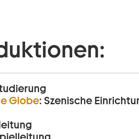
duktionen:
studierung
he Globe
:
Szenische Einrichtu
leitung
ielleitung