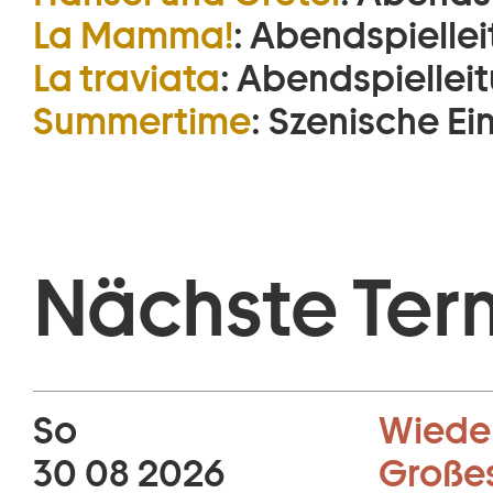
La Mamma!
:
Abendspiellei
La traviata
:
Abendspielleit
Summertime
:
Szenische Ei
Nächste Ter
So
Wiede
30 08 2026
Große