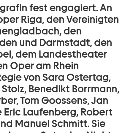
rafin fest engagiert. An
oper Riga, den Vereinigten
hengladbach, den
den und Darmstadt, den
lbel, dem Landestheater
en Oper am Rhein
 Regie von Sara Ostertag,
 Stolz, Benedikt Borrmann,
rber, Tom Goossens, Jan
e Eric Laufenberg, Robert
und Manuel Schmitt. Sie