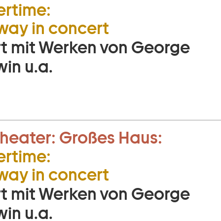
rtime:
ay in concert
t mit Werken von George
in u.a.
heater:
Großes Haus:
rtime:
ay in concert
t mit Werken von George
in u.a.