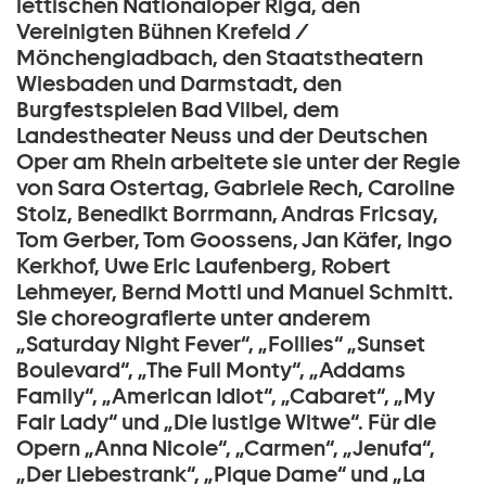
lettischen Nationaloper Riga, den
Vereinigten Bühnen Krefeld /
Mönchengladbach, den Staatstheatern
Wiesbaden und Darmstadt, den
Burgfestspielen Bad Vilbel, dem
Landestheater Neuss und der Deutschen
Oper am Rhein arbeitete sie unter der Regie
von Sara Ostertag, Gabriele Rech, Caroline
Stolz, Benedikt Borrmann, Andras Fricsay,
Tom Gerber, Tom Goossens, Jan Käfer, Ingo
Kerkhof, Uwe Eric Laufenberg, Robert
Lehmeyer, Bernd Mottl und Manuel Schmitt.
Sie choreografierte unter anderem
„Saturday Night Fever“, „Follies“ „Sunset
Boulevard“, „The Full Monty“, „Addams
Family“, „American Idiot“, „Cabaret“, „My
Fair Lady“ und „Die lustige Witwe“. Für die
Opern „Anna Nicole“, „Carmen“, „Jenufa“,
„Der Liebestrank“, „Pique Dame“ und „La