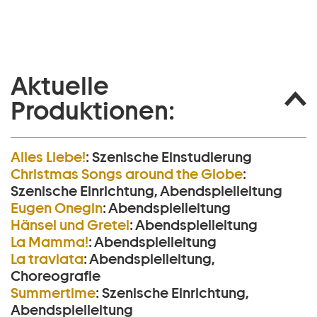
Aktuelle
Produktionen:
Alles Liebe!
:
Szenische Einstudierung
Christmas Songs around the Globe
:
Szenische Einrichtung, Abendspielleitung
Eugen Onegin
:
Abendspielleitung
Hänsel und Gretel
:
Abendspielleitung
La Mamma!
:
Abendspielleitung
La traviata
:
Abendspielleitung,
Choreografie
Summertime
:
Szenische Einrichtung,
Abendspielleitung