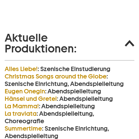
Aktuelle
Produktionen:
Alles Liebe!
:
Szenische Einstudierung
Christmas Songs around the Globe
:
Szenische Einrichtung, Abendspielleitung
Eugen Onegin
:
Abendspielleitung
Hänsel und Gretel
:
Abendspielleitung
La Mamma!
:
Abendspielleitung
La traviata
:
Abendspielleitung,
Choreografie
Summertime
:
Szenische Einrichtung,
Abendspielleitung