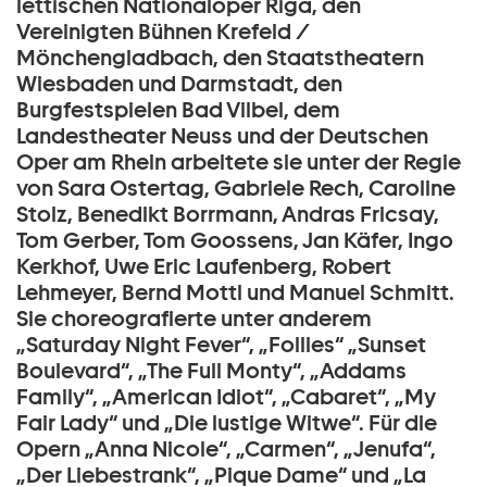
lettischen Nationaloper Riga, den
Vereinigten Bühnen Krefeld /
Mönchengladbach, den Staatstheatern
Wiesbaden und Darmstadt, den
Burgfestspielen Bad Vilbel, dem
Landestheater Neuss und der Deutschen
Oper am Rhein arbeitete sie unter der Regie
von Sara Ostertag, Gabriele Rech, Caroline
Stolz, Benedikt Borrmann, Andras Fricsay,
Tom Gerber, Tom Goossens, Jan Käfer, Ingo
Kerkhof, Uwe Eric Laufenberg, Robert
Lehmeyer, Bernd Mottl und Manuel Schmitt.
Sie choreografierte unter anderem
„Saturday Night Fever“, „Follies“ „Sunset
Boulevard“, „The Full Monty“, „Addams
Family“, „American Idiot“, „Cabaret“, „My
Fair Lady“ und „Die lustige Witwe“. Für die
Opern „Anna Nicole“, „Carmen“, „Jenufa“,
„Der Liebestrank“, „Pique Dame“ und „La