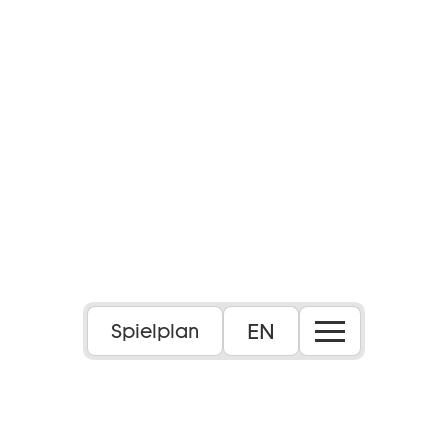
Foto: Lukas Anton
EN
Spielplan
Balkonszenen und mehr von Barock bis