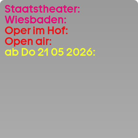
Staatstheater:
Zum Hauptinhalt springen
Wiesbaden:
Zum Footer springen
Oper im Hof:
Open air:
ab Do 21 05 2026: