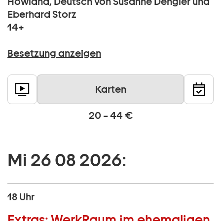
Howland, Deutsch von Susanne Dengler und
Eberhard Storz
14+
Besetzung anzeigen
Karten
20 – 44 €
Mi 26 08 2026:
18 Uhr
Extras:
WerkRaum im ehemaligen