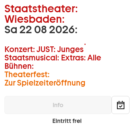
Staatstheater:
Zum Hauptinhalt springen
Wiesbaden:
Zum Footer springen
Sa 22 08 2026:
Musiktheater:
Schauspiel:
Tanz:
Konzert:
JUST:
Junges
Staatsmusical:
Extras:
Alle
Bühnen:
Theaterfest:
Zur Spielzeiteröffnung
Info
Eintritt frei