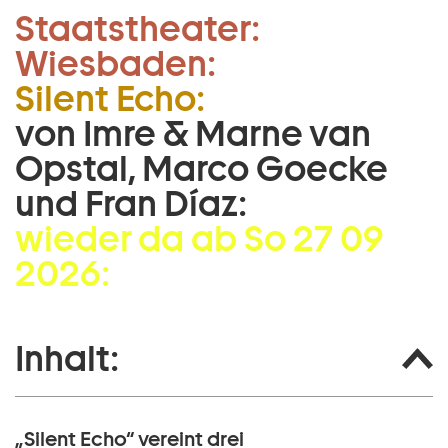
Staatstheater:
Zum Hauptinhalt springen
Wiesbaden:
Zum Footer springen
Silent Echo:
von Imre & Marne van
Opstal, Marco Goecke
und Fran Díaz:
wieder da ab So 27 09
2026:
Inhalt:
„Silent Echo“ vereint drei