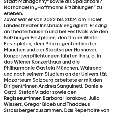
Stadt Mahagonny" sowie als Spalanzani/
Nathanael in „Hoffmanns Erzählungen“ zu
erleben.
Zuvor war er von 2022 bis 2024 am Tiroler
Landestheater Innsbruck engagiert. Er sang
an Theaterhäusern und bei Festivals wie den
Salzburger Festpielen, den Tiroler Winter-
Festspielen, dem Prinzregententheater
München und der Staatsoper Hannover.
Konzertverpflichtungen führten ihn u. a. in
das Wiener Konzerthaus und die
Philharmonie Gasteig München. Während
und nach seinem Studium an der Universität
Mozarteum Salzburg arbeitete er mit den
Dirigent*innen Andrea Sanguineti, Daniele
Gatti, Stefan Vladar sowie den
Regisseur*innen Barbora Horakova, Julia
Wissert, Gregor Bloeb und Thaddeus
Strassberger zusammen. Das Repertoire von