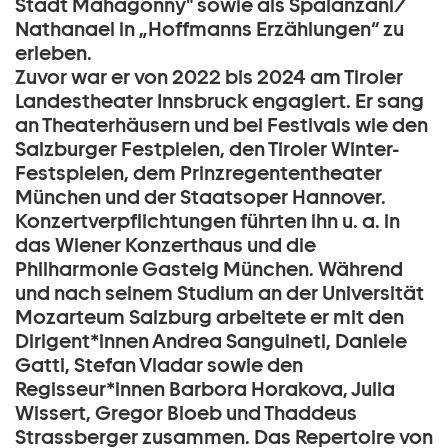
Stadt Mahagonny" sowie als Spalanzani/
Nathanael in „Hoffmanns Erzählungen“ zu
erleben.
Zuvor war er von 2022 bis 2024 am Tiroler
Landestheater Innsbruck engagiert. Er sang
an Theaterhäusern und bei Festivals wie den
Salzburger Festpielen, den Tiroler Winter-
Festspielen, dem Prinzregententheater
München und der Staatsoper Hannover.
Konzertverpflichtungen führten ihn u. a. in
das Wiener Konzerthaus und die
Philharmonie Gasteig München. Während
und nach seinem Studium an der Universität
Mozarteum Salzburg arbeitete er mit den
Dirigent*innen Andrea Sanguineti, Daniele
Gatti, Stefan Vladar sowie den
Regisseur*innen Barbora Horakova, Julia
Wissert, Gregor Bloeb und Thaddeus
Strassberger zusammen. Das Repertoire von