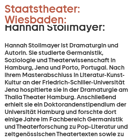
Leitende Dramaturgin
Staatstheater:
Zum Hauptinhalt springen
Schauspiel:
Wiesbaden:
Zum Footer springen
Hannah Stollmayer:
Hannah Stollmayer ist Dramaturgin und
Autorin. Sie studierte Germanistik,
Soziologie und Theaterwissenschaft in
Hamburg, Jena und Porto, Portugal. Nach
ihrem Masterabschluss in Literatur-Kunst-
Kultur an der Friedrich-Schiller-Universität
Jena hospitierte sie in der Dramaturgie am
Thalia Theater Hamburg. Anschließend
erhielt sie ein Doktorandenstipendium der
Universität Hamburg und forschte dort
einige Jahre im Fachbereich Germanistik
und Theaterforschung zu Pop-Literatur und
zeitgenössischen Theatertexten sowie zu