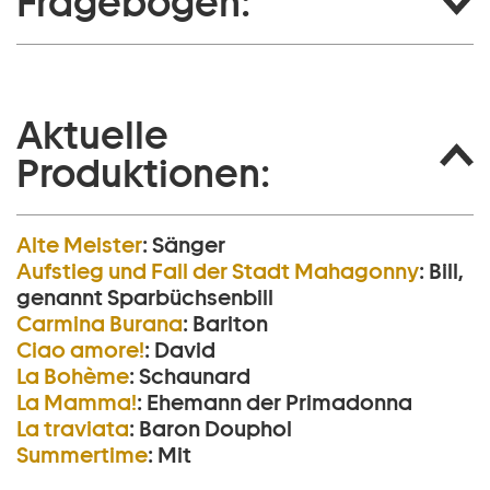
Fragebogen:
Aktuelle
Produktionen:
Alte Meister
:
Sänger
Aufstieg und Fall der Stadt Mahagonny
:
Bill,
genannt Sparbüchsenbill
Carmina Burana
:
Bariton
Ciao amore!
:
David
La Bohème
:
Schaunard
La Mamma!
:
Ehemann der Primadonna
La traviata
:
Baron Douphol
Summertime
:
Mit