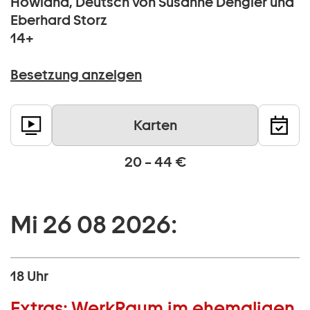
Howland, Deutsch von Susanne Dengler und
Eberhard Storz
14+
Besetzung anzeigen
Karten
20 – 44 €
Mi 26 08 2026:
18 Uhr
Extras:
WerkRaum im ehemaligen