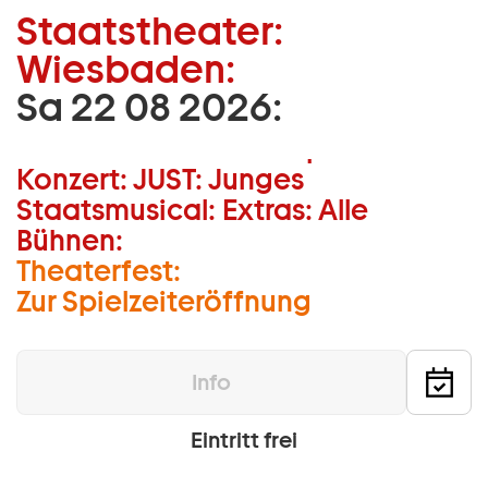
Staatstheater:
Zum Hauptinhalt springen
Wiesbaden:
Zum Footer springen
Sa 22 08 2026:
Musiktheater:
Schauspiel:
Tanz:
Konzert:
JUST:
Junges
Staatsmusical:
Extras:
Alle
Bühnen:
Theaterfest:
Zur Spielzeiteröffnung
Info
Eintritt frei