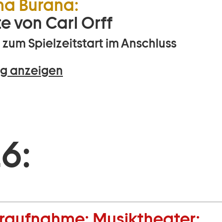
na Burana:
e von Carl Orff
zum Spielzeitstart im Anschluss
g anzeigen
6:
raufnahme:
Musiktheater: