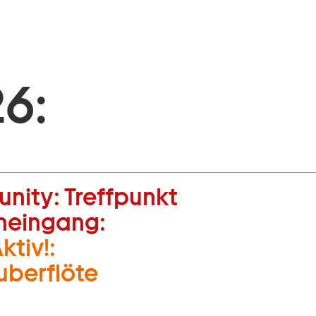
6:
nity:
Treffpunkt
neingang:
ktiv!:
uberflöte