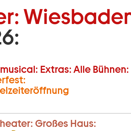
Zum Footer springen
er: Wiesbaden
6:
heater:
Schauspiel:
Tanz:
t:
JUST:
Junges
musical:
Extras:
Alle Bühnen:
rfest:
ielzeiteröffnung
heater:
Großes Haus: