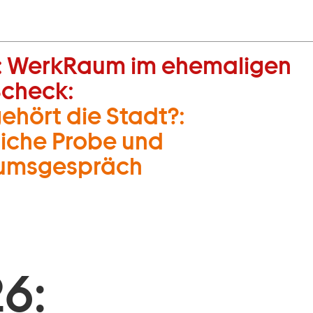
:
WerkRaum im ehemaligen
Scheck:
hört die Stadt?:
liche Probe und
kumsgespräch
6: