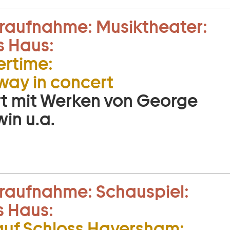
raufnahme:
Musiktheater:
s Haus:
rtime:
ay in concert
t mit Werken von George
in u.a.
raufnahme:
Schauspiel:
s Haus:
uf Schloss Haversham: