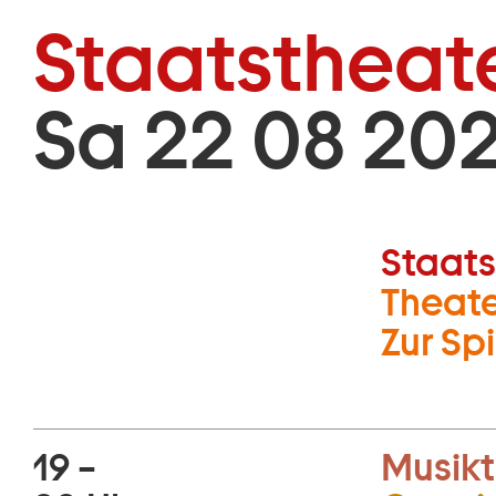
Zum Hauptinhalt springen
Staatstheat
Sa 22 08 202
Musikt
Konzer
Staats
Theate
Zur Sp
19 –
Musikt