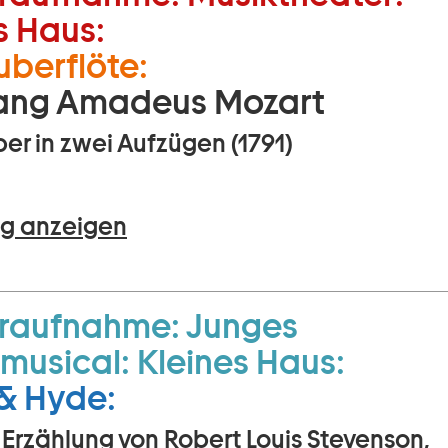
s Haus:
uberflöte:
ang Amadeus Mozart
er in zwei Aufzügen (1791)
g anzeigen
raufnahme:
Junges
musical:
Kleines Haus:
 & Hyde:
 Erzählung von Robert Louis Stevenson,