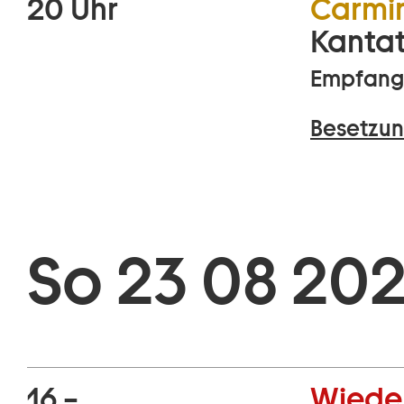
20 Uhr
Carmi
Kantat
Empfang 
Besetzun
So 23 08 202
16 –
Wiede