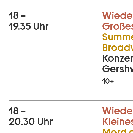
18 –
Wiede
19.35 Uhr
Große
Summe
Broadw
Konzer
Gershw
10+
18 –
Wiede
20.30 Uhr
Kleine
Mord a