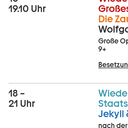
19.10 Uhr
Große
Die Za
Wolfg
Große Op
9+
Besetzun
18 –
Wiede
21 Uhr
Staats
Jekyll
nach der