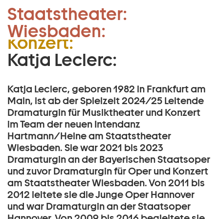
Leitende Dramaturgin
Staatstheater:
Zum Hauptinhalt springen
Musiktheater und
Wiesbaden:
Zum Footer springen
Konzert:
Katja Leclerc:
Katja Leclerc, geboren 1982 in Frankfurt am
Main, ist ab der Spielzeit 2024/25 Leitende
Dramaturgin für Musiktheater und Konzert
im Team der neuen Intendanz
Hartmann/Heine am Staatstheater
Wiesbaden. Sie war 2021 bis 2023
Dramaturgin an der Bayerischen Staatsoper
und zuvor Dramaturgin für Oper und Konzert
am Staatstheater Wiesbaden. Von 2011 bis
2012 leitete sie die Junge Oper Hannover
und war Dramaturgin an der Staatsoper
Hannover. Von 2009 bis 2016 begleitete sie