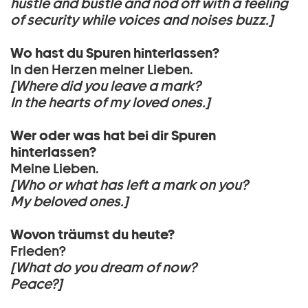
hustle and bustle and nod off with a feeling
of security while voices and noises buzz.]
Wo hast du Spuren hinterlassen?
In den Herzen meiner Lieben.
[Where did you leave a mark?
In the hearts of my loved ones.]
Wer oder was hat bei dir Spuren
hinterlassen?
Meine Lieben.
[Who or what has left a mark on you?
My beloved ones.]
Wovon träumst du heute?
Frieden?
[What do you dream of now?
Peace?]