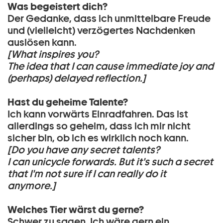
Was begeistert dich?
Der Gedanke, dass ich unmittelbare Freude
und (vielleicht) verzögertes Nachdenken
auslösen kann.
[What inspires you?
The idea that I can cause immediate joy and
(perhaps) delayed reflection.]
Hast du geheime Talente?
Ich kann vorwärts Einradfahren. Das ist
allerdings so geheim, dass ich mir nicht
sicher bin, ob ich es wirklich noch kann.
[Do you have any secret talents?
I can unicycle forwards. But it's such a secret
that I'm not sure if I can really do it
anymore.]
Welches Tier wärst du gerne?
Schwer zu sagen. Ich wäre gern ein