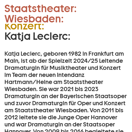
Leitende Dramaturgin
Staatstheater:
Zum Hauptinhalt springen
Musiktheater und
Wiesbaden:
Zum Footer springen
Konzert:
Katja Leclerc:
Katja Leclerc, geboren 1982 in Frankfurt am
Main, ist ab der Spielzeit 2024/25 Leitende
Dramaturgin für Musiktheater und Konzert
im Team der neuen Intendanz
Hartmann/Heine am Staatstheater
Wiesbaden. Sie war 2021 bis 2023
Dramaturgin an der Bayerischen Staatsoper
und zuvor Dramaturgin für Oper und Konzert
am Staatstheater Wiesbaden. Von 2011 bis
2012 leitete sie die Junge Oper Hannover
und war Dramaturgin an der Staatsoper
Hannover. Von 2009 bis 2016 begleitete sie