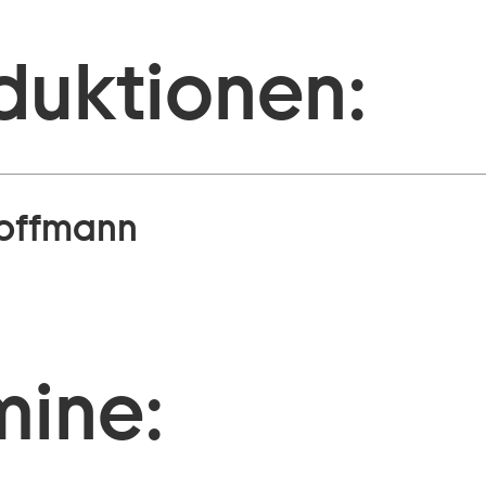
duktionen:
offmann
mine: