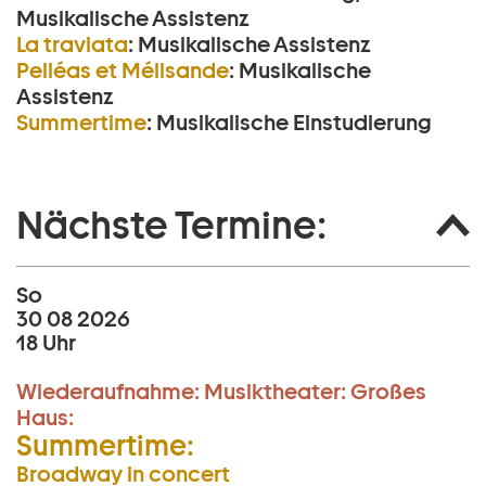
Musikalische Assistenz
La traviata
:
Musikalische Assistenz
Pelléas et Mélisande
:
Musikalische
Assistenz
Summertime
:
Musikalische Einstudierung
Nächste Termine:
So
30 08 2026
18 Uhr
Wiederaufnahme:
Musiktheater:
Großes
Haus:
Summertime:
Broadway in concert