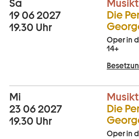
Sa
Musikt
Die Per
19 06 2027
George
19.30 Uhr
Oper in d
14+
Besetzun
Mi
Musikt
Die Per
23 06 2027
George
19.30 Uhr
Oper in d