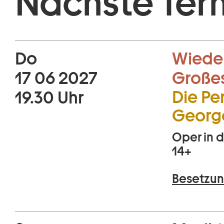
Nächste Ter
Do
Wiede
17 06 2027
Große
Die Per
19.30 Uhr
George
Oper in d
14+
Besetzun