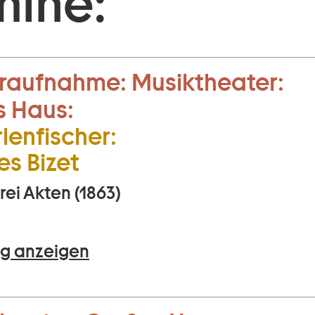
mine:
raufnahme:
Musiktheater:
s Haus:
len­fischer:
s Bizet
rei Akten (1863)
g anzeigen