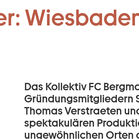
Zum Footer springen
er: Wiesbaden
:
Das Kollektiv FC Bergm
Gründungsmitgliedern S
Thomas Verstraeten und 
spektakulären Produkti
ungewöhnlichen Orten 