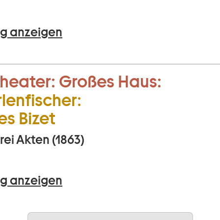
g anzeigen
heater:
Großes Haus:
len­fischer:
s Bizet
rei Akten (1863)
g anzeigen