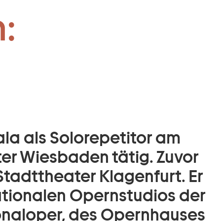
:
la als Solorepetitor am
er Wiesbaden tätig. Zuvor
Stadttheater Klagenfurt. Er
ationalen Opernstudios der
onaloper, des Opernhauses