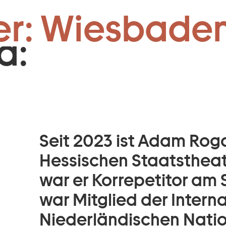
r:
Zum Footer springen
er: Wiesbaden
a:
Seit 2023 ist Adam Roga
Hessischen Staatstheat
war er Korrepetitor am 
war Mitglied der Intern
Niederländischen Nati