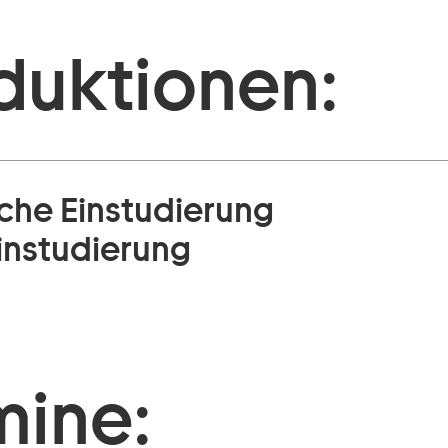
duktionen:
che Einstudierung
instudierung
mine: