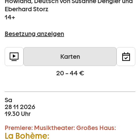
Howland, Deutsch von Susanne Dengler und
Eberhard Storz
14+
Besetzung anzeigen
Karten
20 – 44 €
Sa
28 11 2026
19.30 Uhr
Premiere:
Musiktheater:
Großes Haus:
La Bohème: