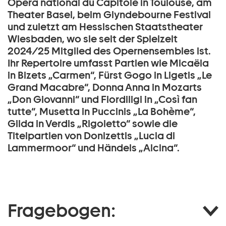
Opéra national du Capitole in Toulouse, am
Theater Basel, beim Glyndebourne Festival
und zuletzt am Hessischen Staatstheater
Wiesbaden, wo sie seit der Spielzeit
2024/25 Mitglied des Opernensembles ist.
Ihr Repertoire umfasst Partien wie Micaëla
in Bizets „Carmen“, Fürst Gogo in Ligetis „Le
Grand Macabre“, Donna Anna in Mozarts
„Don Giovanni“ und Fiordiligi in „Così fan
tutte“, Musetta in Puccinis „La Bohème“,
Gilda in Verdis „Rigoletto“ sowie die
Titelpartien von Donizettis „Lucia di
Lammermoor“ und Händels „Alcina“.
Fragebogen: