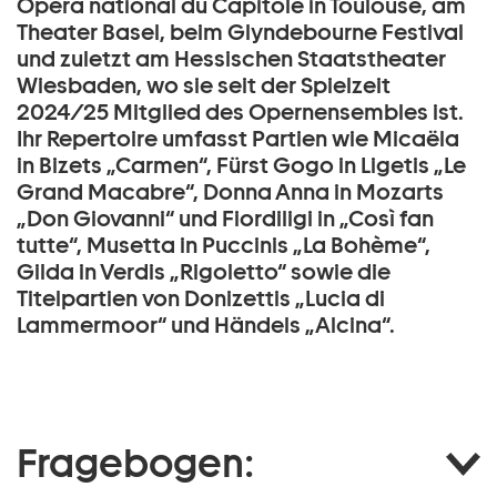
Opéra national du Capitole in Toulouse, am
Theater Basel, beim Glyndebourne Festival
und zuletzt am Hessischen Staatstheater
Wiesbaden, wo sie seit der Spielzeit
2024/25 Mitglied des Opernensembles ist.
Ihr Repertoire umfasst Partien wie Micaëla
in Bizets „Carmen“, Fürst Gogo in Ligetis „Le
Grand Macabre“, Donna Anna in Mozarts
„Don Giovanni“ und Fiordiligi in „Così fan
tutte“, Musetta in Puccinis „La Bohème“,
Gilda in Verdis „Rigoletto“ sowie die
Titelpartien von Donizettis „Lucia di
Lammermoor“ und Händels „Alcina“.
Fragebogen: