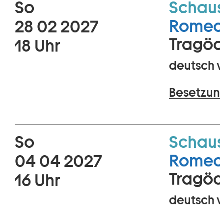
So
Schaus
Romeo 
28 02 2027
Tragöd
18 Uhr
deutsch 
Besetzun
So
Schaus
Romeo 
04 04 2027
Tragöd
16 Uhr
deutsch 