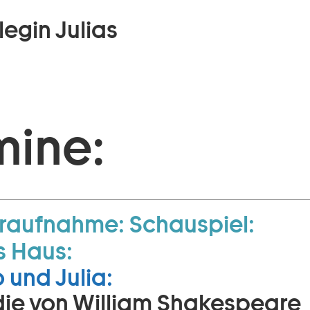
legin Julias
mine:
raufnahme:
Schauspiel:
s Haus:
und Julia:
ie von William Shakespeare