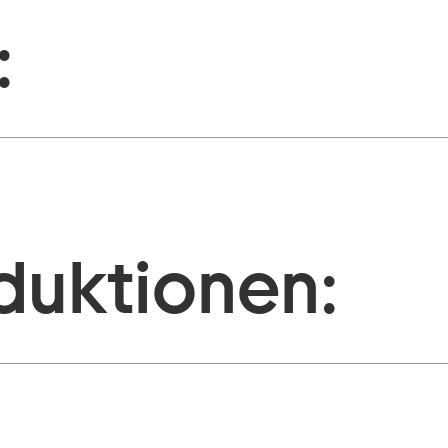
:
duktionen: