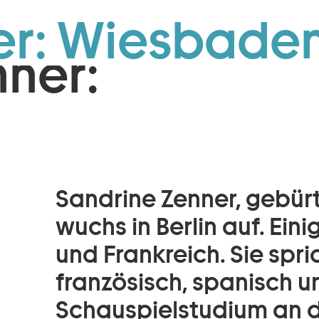
Zum Footer springen
er: Wiesbaden
nner:
Sandrine Zenner, gebür
wuchs in Berlin auf. Eini
und Frankreich. Sie spri
französisch, spanisch un
Schauspielstudium an d