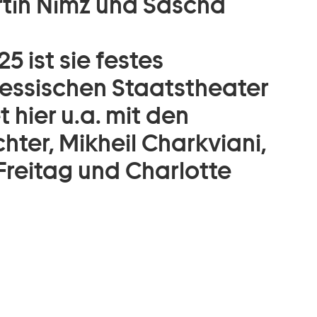
tin Nimz und Sascha
5 ist sie festes
essischen Staatstheater
hier u.a. mit den
hter, Mikheil Charkviani,
Freitag und Charlotte