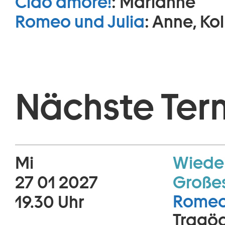
Ciao amore!
:
Marianne
Romeo und Julia
:
Anne, Kol
Nächste Ter
Mi
Wiede
27 01 2027
Große
Romeo 
19.30 Uhr
Tragöd