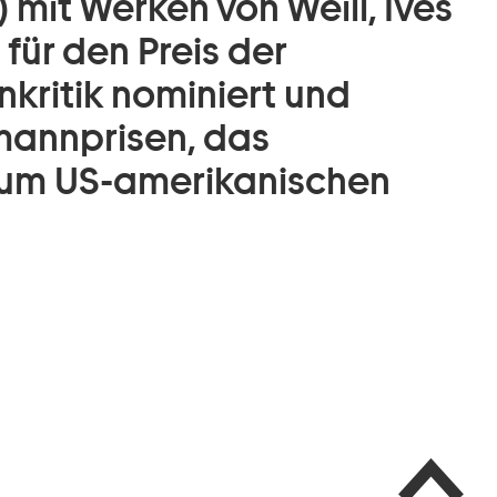
 mit Werken von Weill, Ives
für den Preis der
kritik nominiert und
emannprisen, das
um US-amerikanischen