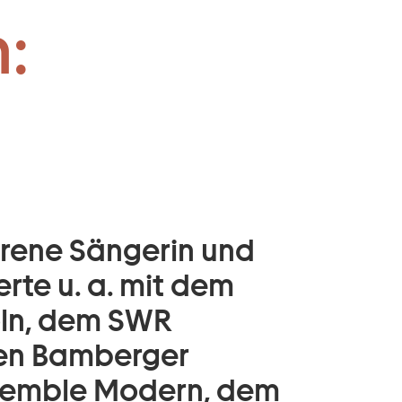
:
orene Sängerin und
rte u. a. mit dem
öln, dem SWR
en Bamberger
semble Modern, dem