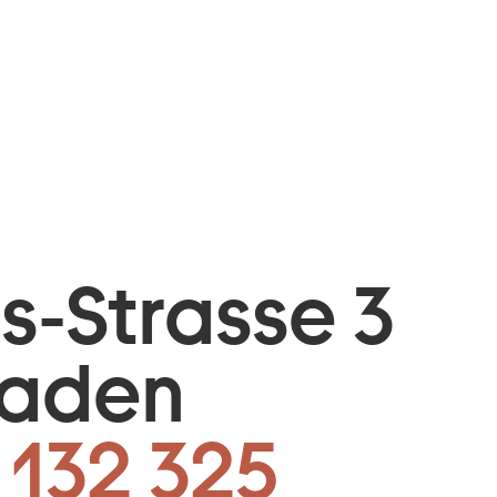
is-Strasse 3
baden
 132 325