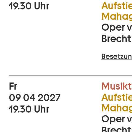
Aufsti
19.30 Uhr
Mahag
Oper v
Brecht
Besetzun
Fr
Musikt
Aufsti
09 04 2027
Mahag
19.30 Uhr
Oper v
Brecht