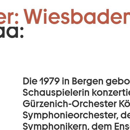
Zum Footer springen
er: Wiesbaden
ad:
Die 1979 in Bergen geb
Schauspielerin konzertie
Gürzenich-Orchester K
Symphonieorchester, d
Symphonikern, dem En