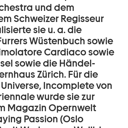
rchestra und dem
em Schweizer Regisseur
sierte sie u. a. die
Furrers Wüstenbuch sowie
timolatore Cardiaco sowie
sel sowie die Händel-
rnhaus Zürich. Für die
Universe, Incomplete von
riennale wurde sie zur
om Magazin Opernwelt
aying Passion (Oslo