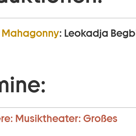
dt Mahagonny
:
Leokadja Begb
mine:
re:
Musiktheater:
Großes