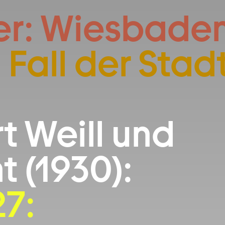
Zum Footer springen
er: Wiesbaden
 Fall der Stad
:
t Weill und
t (1930):
27: