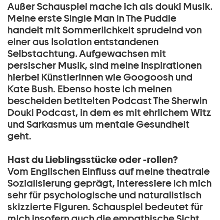
Außer Schauspiel mache ich als douki Musik.
Meine erste Single Man In The Puddle
handelt mit Sommerlichkeit sprudelnd von
einer aus Isolation entstandenen
Selbstachtung. Aufgewachsen mit
persischer Musik, sind meine Inspirationen
hierbei Künstlerinnen wie Googoosh und
Kate Bush. Ebenso hoste ich meinen
bescheiden betitelten Podcast The Sherwin
Douki Podcast, in dem es mit ehrlichem Witz
und Sarkasmus um mentale Gesundheit
geht.
Hast du Lieblingsstücke oder -rollen?
Vom Englischen Einfluss auf meine theatrale
Sozialisierung geprägt, interessiere ich mich
sehr für psychologische und naturalistisch
skizzierte Figuren. Schauspiel bedeutet für
mich insofern auch die empathische Sicht