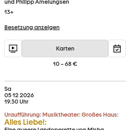
und Philipp Amelungsen
13+
Besetzung anzeigen
Karten
10 – 68 €
Sa
05 12 2026
19.30 Uhr
Uraufführung:
Musiktheater:
Großes Haus:
Alles Liebe!:
Eine queere Landoperette von Misha