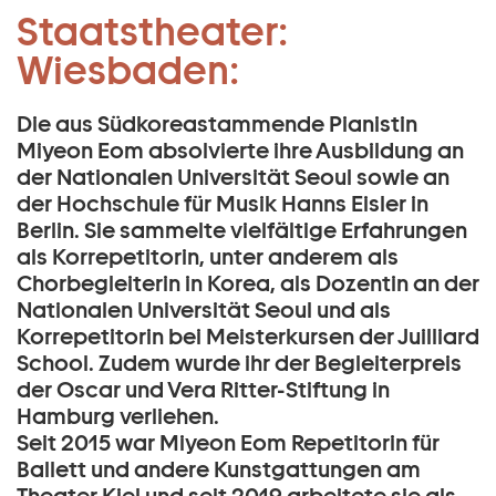
Pianistin:
Staatstheater:
Zum Hauptinhalt springen
Miyeon Eom:
Wiesbaden:
Zum Footer springen
Die aus Südkoreastammende Pianistin
Miyeon Eom absolvierte ihre Ausbildung an
der Nationalen Universität Seoul sowie an
der Hochschule für Musik Hanns Eisler in
Berlin. Sie sammelte vielfältige Erfahrungen
als Korrepetitorin, unter anderem als
Chorbegleiterin in Korea, als Dozentin an der
Nationalen Universität Seoul und als
Korrepetitorin bei Meisterkursen der Juilliard
School. Zudem wurde ihr der Begleiterpreis
der Oscar und Vera Ritter-Stiftung in
Hamburg verliehen.
Seit 2015 war Miyeon Eom Repetitorin für
Ballett und andere Kunstgattungen am