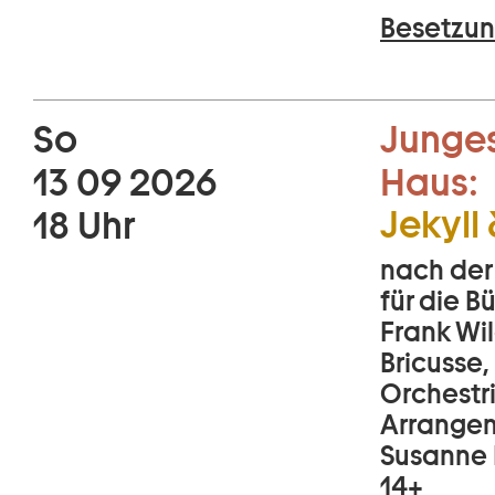
Besetzun
So
Junges
13 09 2026
Haus:
Jekyll
18 Uhr
nach der
für die 
Frank Wil
Bricusse,
Orchestr
Arrangem
Susanne 
14+