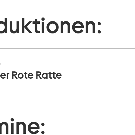
duktionen:
e
der Rote Ratte
mine: