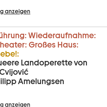
g anzeigen
ührung:
Wiederaufnahme:
heater:
Großes Haus:
iebe!:
ueere Landoperette von
Cvijović
ilipp Amelungsen
g anzeigen