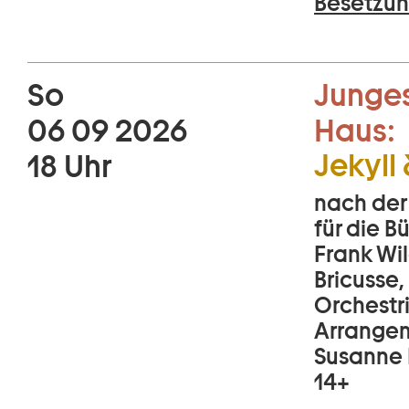
Besetzun
So
Junges
06 09 2026
Haus:
Jekyll
18 Uhr
nach der
für die 
Frank Wil
Bricusse,
Orchestr
Arrangem
Susanne 
14+