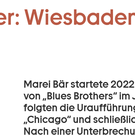
Zum Footer springen
er: Wiesbaden
Marei Bär startete 202
von „Blues Brothers“ im
folgten die Uraufführun
„Chicago“ und schließlic
Nach einer Unterbrechu