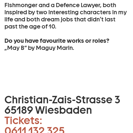
Fishmonger and a Defence Lawyer, both
inspired by two interesting characters in my
life and both dream jobs that didn’t last
past the age of 10.
Do you have favourite works or roles?
„May B“ by Maguy Marin.
Christian-Zais-Strasse 3
65189 Wiesbaden
Tickets:
0611 132 325