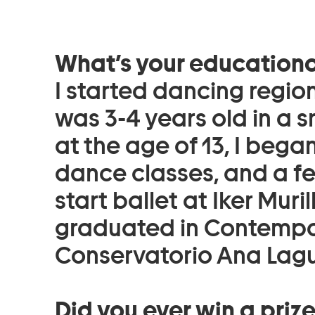
What’s your education
I started dancing regi
was 3-4 years old in a s
at the age of 13, I beg
dance classes, and a fe
start ballet at Iker Muril
graduated in Contempo
Conservatorio Ana Lagu
Did you ever win a priz