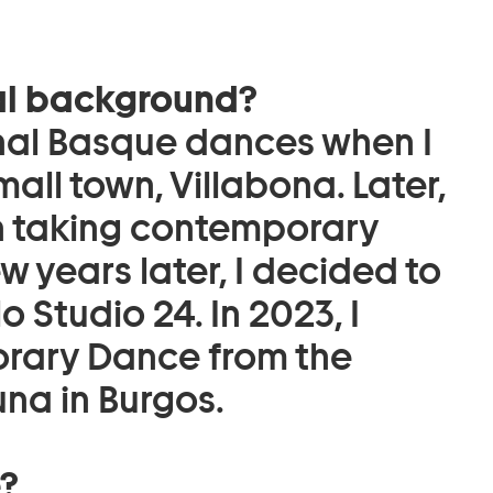
al background?
onal Basque dances when I
mall town, Villabona. Later,
an taking contemporary
w years later, I decided to
lo Studio 24. In 2023, I
rary Dance from the
na in Burgos.
e?