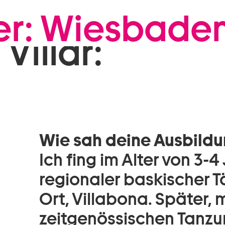
Zum Footer springen
er: Wiesbaden
Villar:
Wie sah deine Ausbildu
Ich fing im Alter von 3-
regionaler baskischer T
Ort, Villabona. Später, 
zeitgenössischen Tanzu