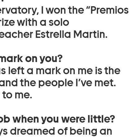
rvatory, I won the “Premios
ize with a solo
acher Estrella Martin.
 mark on you?
s left a mark on me is the
 and the people I’ve met.
 to me.
b when you were little?
ways dreamed of being an