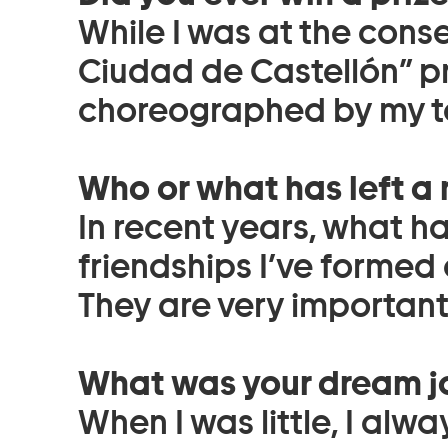
While I was at the conse
Ciudad de Castellón” pr
choreographed by my te
Who or what has left a
In recent years, what ha
friendships I’ve formed
They are very important
What was your dream jo
When I was little, I al