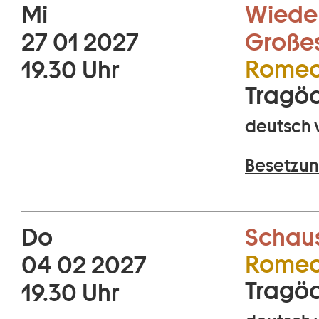
Mi
Wiede
27 01 2027
Große
Romeo 
19.30 Uhr
Tragöd
deutsch 
Besetzun
Do
Schaus
Romeo 
04 02 2027
Tragöd
19.30 Uhr