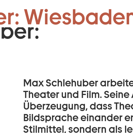
Zum Footer springen
er: Wiesbaden
ber:
Max Schlehuber arbeitet
Theater und Film. Seine 
Überzeugung, dass Thea
Bildsprache einander er
Stilmittel, sondern als