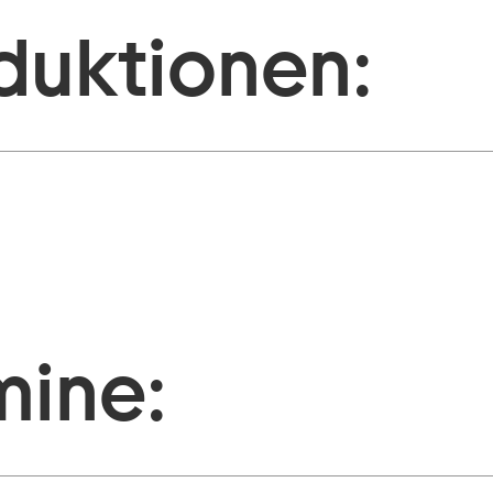
duktionen:
mine: