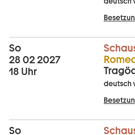
deutsch 
Besetzun
So
Schaus
Romeo 
28 02 2027
Tragöd
18 Uhr
deutsch 
Besetzun
So
Schaus