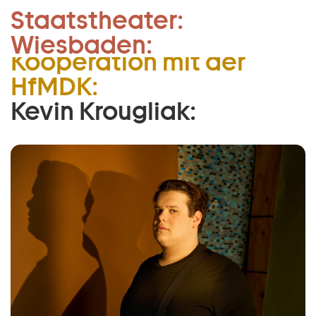
Mitglied des „Studiojahr
Staatstheater:
Zum Hauptinhalt springen
Schauspiel“ in
Wiesbaden:
Zum Footer springen
Kooperation mit der
HfMDK:
Kevin Krougliak: