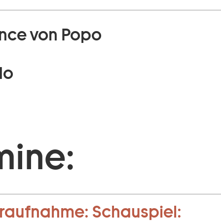
once von Popo
do
mine:
raufnahme:
Schauspiel: