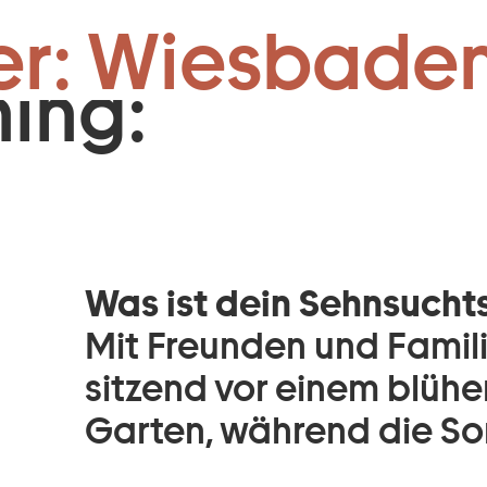
Zum Footer springen
er: Wiesbaden
ning:
Was ist dein Sehnsucht
Mit Freunden und Famil
sitzend vor einem blüh
Garten, während die So