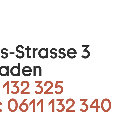
is-Strasse 3
baden
 132 325
:
0611 132 340