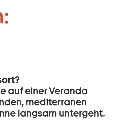
:
sort?
ie auf einer Veranda
enden, mediterranen
nne langsam untergeht.