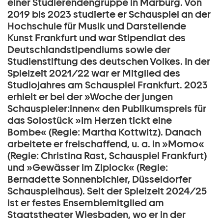
einer Studierendengruppe in Marburg. Von
2019 bis 2023 studierte er Schauspiel an der
Hochschule für Musik und Darstellende
Kunst Frankfurt und war Stipendiat des
Deutschlandstipendiums sowie der
Studienstiftung des deutschen Volkes. In der
Spielzeit 2021/22 war er Mitglied des
Studiojahres am Schauspiel Frankfurt. 2023
erhielt er bei der »Woche der jungen
Schauspieler:innen« den Publikumspreis für
das Solostück »Im Herzen tickt eine
Bombe« (Regie: Martha Kottwitz). Danach
arbeitete er freischaffend, u. a. in »Momo«
(Regie: Christina Rast, Schauspiel Frankfurt)
und »Gewässer im Ziplock« (Regie:
Bernadette Sonnenbichler, Düsseldorfer
Schauspielhaus). Seit der Spielzeit 2024/25
ist er festes Ensemblemitglied am
Staatstheater Wiesbaden, wo er in der