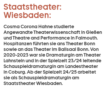
Schauspiel Dramaturgie:
Staatstheater:
Zum Hauptinhalt springen
Cosma Corona Hahne:
Wiesbaden:
Zum Footer springen
Cosma Corona Hahne studierte
Angewandte Theaterwissenschaft in Gießen
und Theatre and Performance in Falmouth.
Hospitanzen führten sie ans Theater Bonn
sowie an das Theater im Ballsaal Bonn. Von
2020-2023 war sie Dramaturgin am Theater
Lahnstein und in der Spielzeit 23/24 leitende
Schauspieldramaturgin am Landestheater
in Coburg. Ab der Spielzeit 24/25 arbeitet
sie als Schauspieldramaturgin am
Staatstheater Wiesbaden.