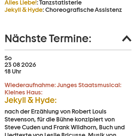
Alles Liebe!
:
Tanzstatisterie
Jekyll & Hyde
:
Choreografische Assistenz
Nächste Termine:
So
23 08 2026
18 Uhr
Wiederaufnahme:
Junges Staatsmusical:
Kleines Haus:
Jekyll & Hyde:
nach der Erzählung von Robert Louis
Stevenson, für die Bühne konzipiert von
Steve Cuden und Frank Wildhorn, Buch und
Liedtexte von Leslie Bricusse, Musik von