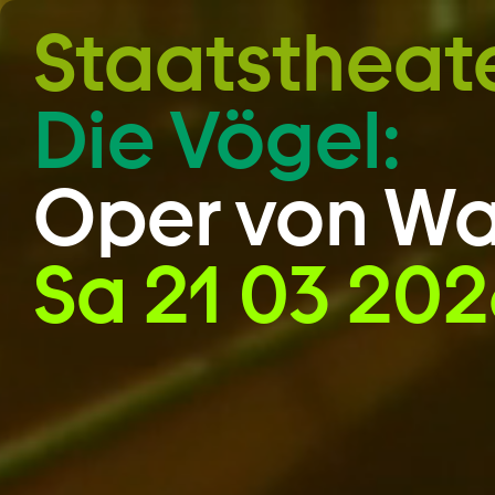
Zum Hauptinhalt springen
Staatstheat
Die Vögel:
Oper von Wal
Sa 21 03 202