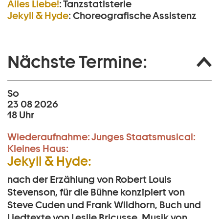
Alles Liebe!
:
Tanzstatisterie
Jekyll & Hyde
:
Choreografische Assistenz
Nächste Termine:
So
23 08 2026
18 Uhr
Wiederaufnahme:
Junges Staatsmusical:
Kleines Haus:
Jekyll & Hyde:
nach der Erzählung von Robert Louis
Stevenson, für die Bühne konzipiert von
Steve Cuden und Frank Wildhorn, Buch und
Liedtexte von Leslie Bricusse, Musik von