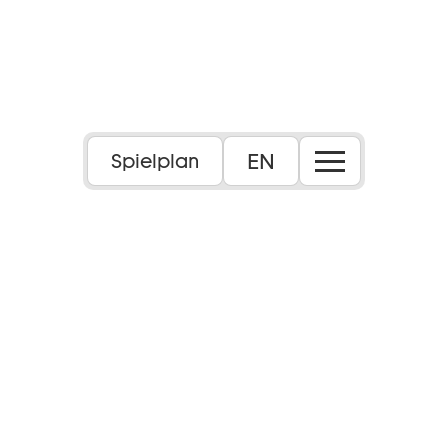
Foto: Maximilian Borchardt
EN
Spielplan
Inszenierung: András Dömötör
Dauer:
ca. 3 Stunden 15 Minuten, eine Pause nach
ca. 1 Std. 30 min (Dauer ca. 25 Min.)
Sprache:
in deutscher und italienischer Sprache