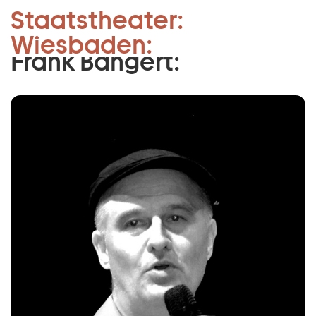
Musikalische Leitung
Staatstheater:
Zum Hauptinhalt springen
JUSM:
Wiesbaden:
Zum Footer springen
Frank Bangert: