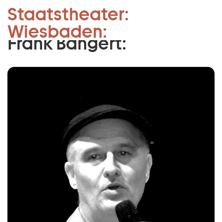
Musikalische Leitung
Staatstheater:
Zum Hauptinhalt springen
JUSM:
Wiesbaden:
Zum Footer springen
Frank Bangert: