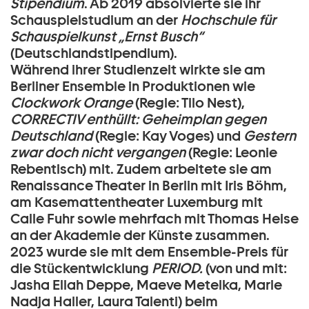
Stipendium
. Ab 2019 absolvierte sie ihr
Schauspielstudium an der
Hochschule für
Schauspielkunst „Ernst Busch“
(Deutschlandstipendium).
Während ihrer Studienzeit wirkte sie am
Berliner Ensemble in Produktionen wie
Clockwork Orange
(Regie: Tilo Nest),
CORRECTIV enthüllt: Geheimplan gegen
Deutschland
(Regie: Kay Voges) und
Gestern
zwar doch nicht vergangen
(Regie: Leonie
Rebentisch) mit. Zudem arbeitete sie am
Renaissance Theater in Berlin mit Iris Böhm,
am Kasemattentheater Luxemburg mit
Calle Fuhr sowie mehrfach mit Thomas Heise
an der Akademie der Künste zusammen.
2023 wurde sie mit dem Ensemble-Preis für
die Stückentwicklung
PERIOD.
(von und mit:
Jasha Eliah Deppe, Maeve Metelka, Marie
Nadja Haller, Laura Talenti) beim