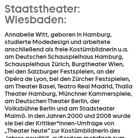
Kostüme:
Staatstheater:
Zum Hauptinhalt springen
Annabelle Witt:
Wiesbaden:
Zum Footer springen
Annabelle Witt, geboren in Hamburg,
studierte Modedesign und arbeitete
anschließend als freie Kostümbildnerin u.a.
am Deutschen Schauspielhaus Hamburg,
Schauspielhaus Zürich, Burgtheater Wien,
bei den Salzburger Festspielen, an der
Opéra de Lyon, bei den Zürcher Festspielen,
am Theater Basel, Teatro Real Madrid, Thalia
Theater Hamburg, Münchner Kammerspiele,
am Deutschen Theater Berlin, der
Volksbühne Berlin und am Stadsteater
Malmö. In den Jahren 2000 und 2008 wurde
sie bei der Kritiker*innen-Umfrage von
„Theater heute“ zur Kostümbildnerin des