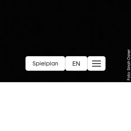
Foto: Sinah Osner
EN
Spielplan
Inhalt:
„Corps de Walk“ ist ein stilprägendes Stück