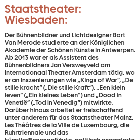
Bühne & Lichtdesign:
Staatstheater:
Zum Hauptinhalt springen
Bart Van Merode:
Wiesbaden:
Zum Footer springen
Der Bühnenbildner und Lichtdesigner Bart
Van Merode studierte an der Königlichen
Akademie der Schönen Künste in Antwerpen.
Ab 2013 war er als Assistent des
Bühnenbildners Jan Versweyveld am
Internationaal Theater Amsterdam tätig, wo
er an Inszenierungen wie „Kings of War“, „De
stille kracht“ („Die stille Kraft“), „Een klein
leven“ („Ein kleines Leben“) und „Dood in
Venetië“ („Tod in Venedig“) mitwirkte.
Darüber hinaus arbeitet er freischaffend
unter anderem für das Staatstheater Mainz,
Les Théâtres de la Ville de Luxembourg, die
Ruhrtriennale und das