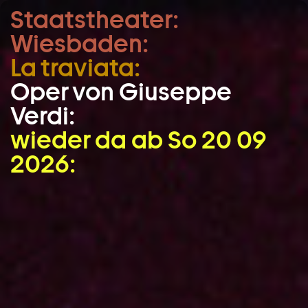
Staatstheater:
Zum Hauptinhalt springen
Wiesbaden:
Zum Footer springen
La traviata:
Oper von Giuseppe
Verdi:
wieder da ab So 20 09
2026: