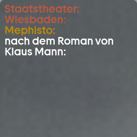
Staatstheater:
Zum Hauptinhalt springen
Wiesbaden:
Zum Footer springen
Mephisto:
nach dem Roman von
Klaus Mann: