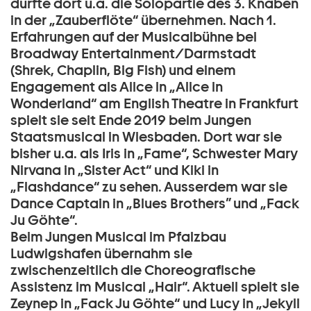
durfte dort u.a. die Solopartie des 3. Knaben
in der „Zauberflöte“ übernehmen. Nach 1.
Erfahrungen auf der Musicalbühne bei
Broadway Entertainment/Darmstadt
(Shrek, Chaplin, Big Fish) und einem
Engagement als Alice in „Alice in
Wonderland“ am English Theatre in Frankfurt
spielt sie seit Ende 2019 beim Jungen
Staatsmusical in Wiesbaden. Dort war sie
bisher u.a. als Iris in „Fame“, Schwester Mary
Nirvana in „Sister Act“ und Kiki in
„Flashdance“ zu sehen. Ausserdem war sie
Dance Captain in „Blues Brothers” und „Fack
Ju Göhte“.
Beim Jungen Musical im Pfalzbau
Ludwigshafen übernahm sie
zwischenzeitlich die Choreografische
Assistenz im Musical „Hair“. Aktuell spielt sie
Zeynep in „Fack Ju Göhte“ und Lucy in „Jekyll